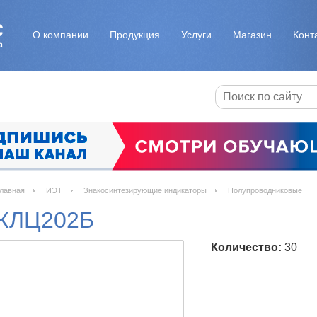
О компании
Продукция
Услуги
Магазин
Конт
лавная
ИЭТ
Знакосинтезирующие индикаторы
Полупроводниковые
КЛЦ202Б
Количество:
30