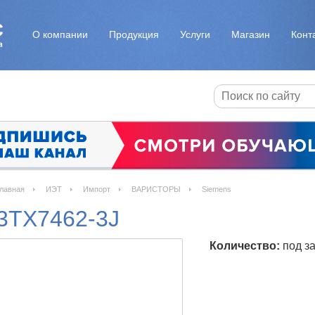
О компании
Продукция
Услуги
Магазин
Конт
лавная
ИЭТ
Импорт
ВАРИСТОРЫ
Siemens
3TX7462-3J
Количество:
под за