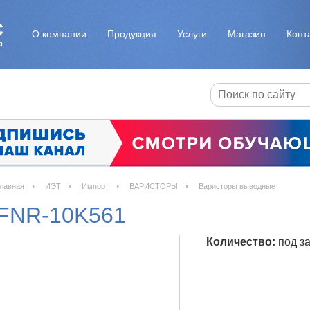
О компании
Продукция
Услуги
Магазин
Конт
лавная
ИЭТ
Импорт
ВАРИСТОРЫ
Варисторы выводные
FNR-10K561
Количество:
под за