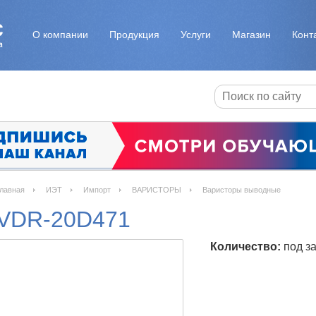
О компании
Продукция
Услуги
Магазин
Конт
лавная
ИЭТ
Импорт
ВАРИСТОРЫ
Варисторы выводные
VDR-20D471
Количество:
под за