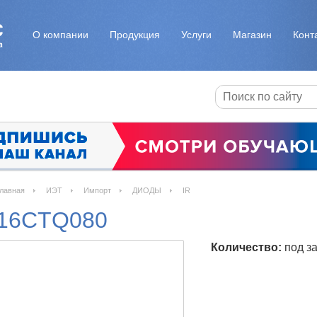
О компании
Продукция
Услуги
Магазин
Конт
лавная
ИЭТ
Импорт
ДИОДЫ
IR
16CTQ080
Количество:
под за