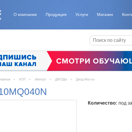
О компании
Продукция
Услуги
Магазин
Конт
лавная
ИЭТ
Импорт
ДИОДЫ
Диод-Мосты
10MQ040N
Количество:
под за