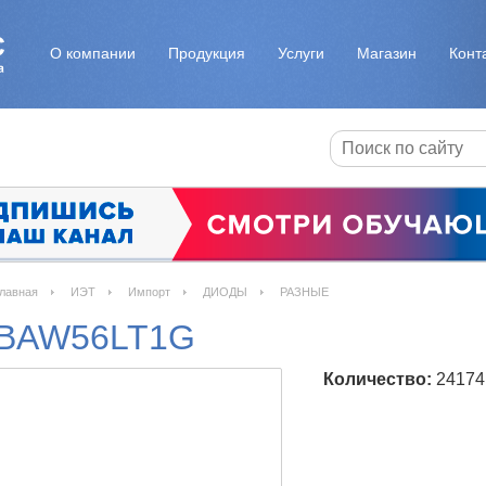
О компании
Продукция
Услуги
Магазин
Конт
лавная
ИЭТ
Импорт
ДИОДЫ
РАЗНЫЕ
BAW56LT1G
Количество:
24174