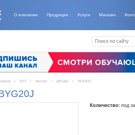
О компании
Продукция
Услуги
Магазин
Конт
лавная
ИЭТ
Импорт
ДИОДЫ
РАЗНЫЕ
BYG20J
Количество:
под за