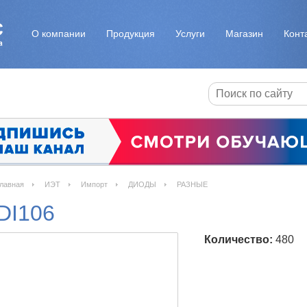
О компании
Продукция
Услуги
Магазин
Конт
лавная
ИЭТ
Импорт
ДИОДЫ
РАЗНЫЕ
DI106
Количество:
480