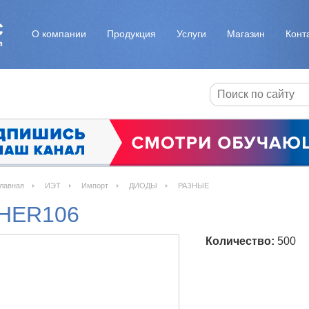
О компании
Продукция
Услуги
Магазин
Конт
лавная
ИЭТ
Импорт
ДИОДЫ
РАЗНЫЕ
HER106
Количество:
500