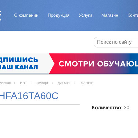
О компании
Продукция
Услуги
Магазин
Конт
лавная
ИЭТ
Импорт
ДИОДЫ
РАЗНЫЕ
HFA16TA60C
Количество:
30