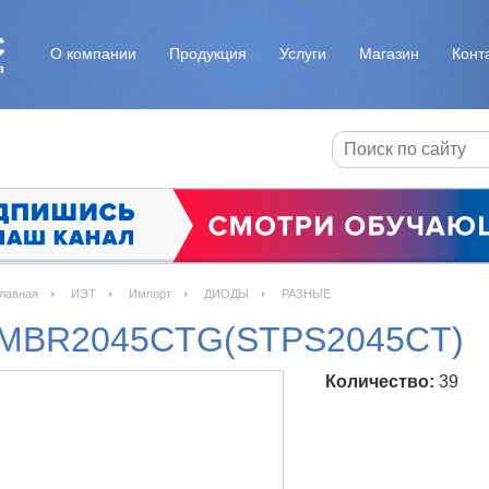
О компании
Продукция
Услуги
Магазин
Конт
лавная
ИЭТ
Импорт
ДИОДЫ
РАЗНЫЕ
MBR2045CTG(STPS2045CT)
Количество:
39