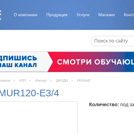
О компании
Продукция
Услуги
Магазин
Конт
лавная
ИЭТ
Импорт
ДИОДЫ
РАЗНЫЕ
MUR120-E3/4
Количество:
под за