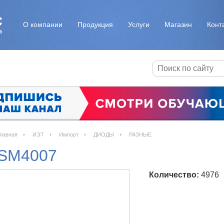
О компании
Продукция
Услуги
Магазин
Конт
лавная
ИЭТ
Импорт
ДИОДЫ
РАЗНЫЕ
SM4007
Количество:
4976