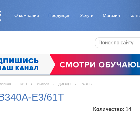
О компании
Продукция
Услуги
Магазин
Конт
лавная
ИЭТ
Импорт
ДИОДЫ
РАЗНЫЕ
B340A-E3/61T
Количество:
14