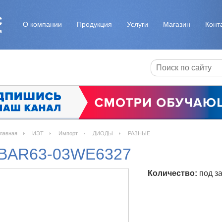
О компании
Продукция
Услуги
Магазин
Конт
лавная
ИЭТ
Импорт
ДИОДЫ
РАЗНЫЕ
BAR63-03WE6327
Количество:
под за