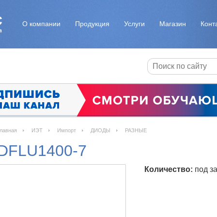
О компании
Продукция
Услуги
Магазин
Конт
лавная
ИЭТ
Импорт
ДИОДЫ
РАЗНЫЕ
DFLU1400-7
Количество:
под за