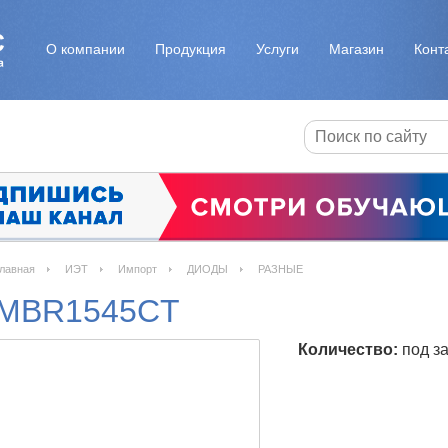
О компании
Продукция
Услуги
Магазин
Конт
лавная
ИЭТ
Импорт
ДИОДЫ
РАЗНЫЕ
MBR1545CT
Количество:
под за