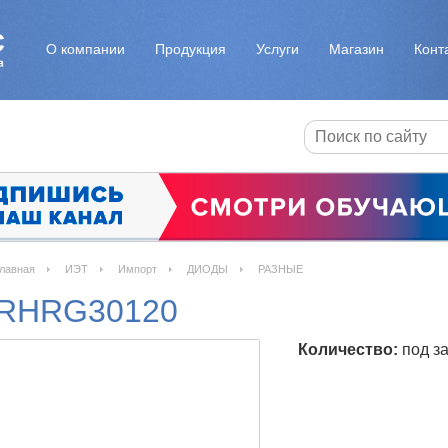
О компании
Продукция
Услуги
Магазин
Конт
лавная
ИЭТ
Импорт
ДИОДЫ
РАЗНЫЕ
RHRG30120
Количество:
под за