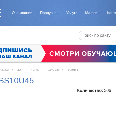
О компании
Продукция
Услуги
Магазин
Конт
лавная
ИЭТ
Импорт
ДИОДЫ
РАЗНЫЕ
SS10U45
Количество:
306