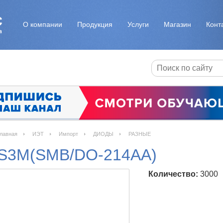
О компании
Продукция
Услуги
Магазин
Конт
лавная
ИЭТ
Импорт
ДИОДЫ
РАЗНЫЕ
S3M(SMB/DO-214AA)
Количество:
3000