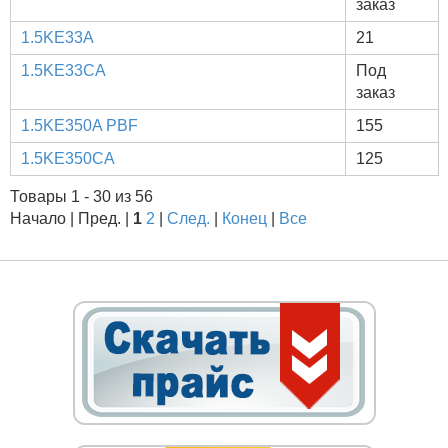
заказ
1.5KE33A
21
1.5KE33CA
Под
заказ
1.5KE350A PBF
155
1.5KE350CA
125
Товары 1 - 30 из 56
Начало | Пред. |
1
2
|
След.
|
Конец
|
Все