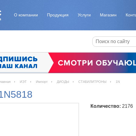
О компании
Продукция
Услуги
Магазин
Конт
лавная
ИЭТ
Импорт
ДИОДЫ
СТАБИЛИТРОНЫ
1N
1N5818
Количество:
2176