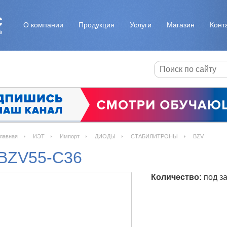
О компании
Продукция
Услуги
Магазин
Конт
лавная
ИЭТ
Импорт
ДИОДЫ
СТАБИЛИТРОНЫ
BZV
BZV55-C36
Количество:
под за