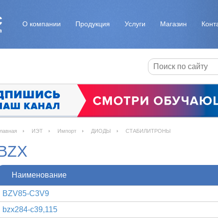
О компании
Продукция
Услуги
Магазин
Конт
лавная
ИЭТ
Импорт
ДИОДЫ
СТАБИЛИТРОНЫ
BZX
Наименование
BZV85-C3V9
bzx284-c39,115