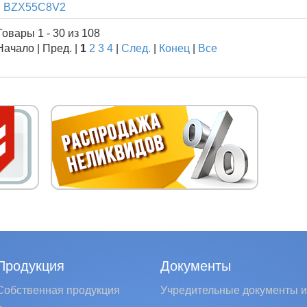
BZX55C8V2
Товары 1 - 30 из 108
Начало | Пред. |
1
2
3
4
|
След.
|
Конец
|
Все
Продукция
Документы
Собственная продукция
Учредительные документы и