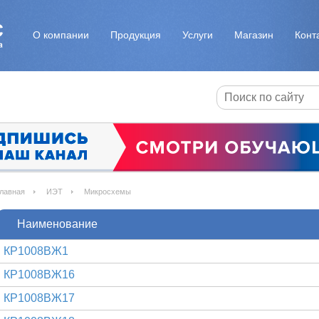
О компании
Продукция
Услуги
Магазин
Конт
лавная
ИЭТ
Микросхемы
Наименование
КР1008ВЖ1
КР1008ВЖ16
КР1008ВЖ17