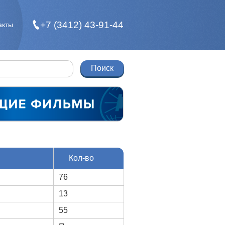
+7 (3412) 43-91-44
акты
Кол-во
76
13
55