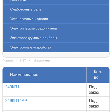
Слаботочные реле
Установочные изделия
Электрические соединители
Электровакуумные приборы
Электронные устройства
Главная
ИЭТ
Микросхемы
Кол-
Наименование
во
249КП1
Под
заказ
249КП14АР
Под
заказ