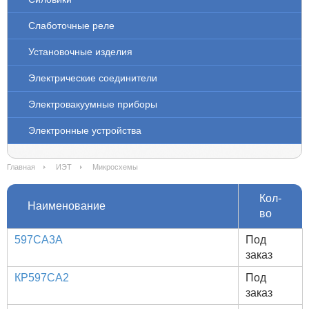
Слаботочные реле
Установочные изделия
Электрические соединители
Электровакуумные приборы
Электронные устройства
Главная
ИЭТ
Микросхемы
Кол-
Наименование
во
597СА3А
Под
заказ
КР597СА2
Под
заказ