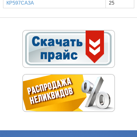
КР597СА3А
25