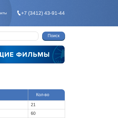
+7 (3412) 43-91-44
акты
Кол-во
21
60