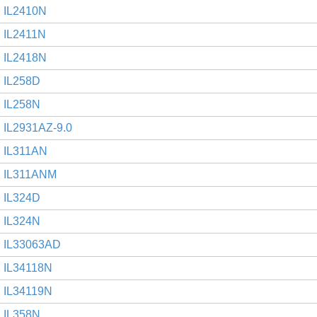
IL2410N
IL2411N
IL2418N
IL258D
IL258N
IL2931AZ-9.0
IL311AN
IL311ANM
IL324D
IL324N
IL33063AD
IL34118N
IL34119N
IL358N