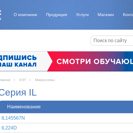
О компании
Продукция
Услуги
Магазин
Конт
лавная
ИЭТ
Микросхемы
Серия IL
Наименование
IL145567N
IL224D