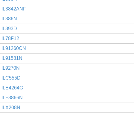
IL3842ANF
IL386N
IL393D
IL78F12
IL91260CN
IL91531N
IL9270N
ILC555D
ILE4264G
ILF3866N
ILX208N