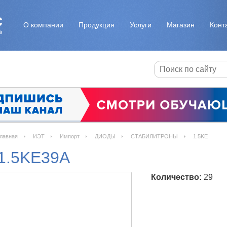
О компании
Продукция
Услуги
Магазин
Конт
лавная
ИЭТ
Импорт
ДИОДЫ
СТАБИЛИТРОНЫ
1.5KE
1.5KE39A
Количество:
29