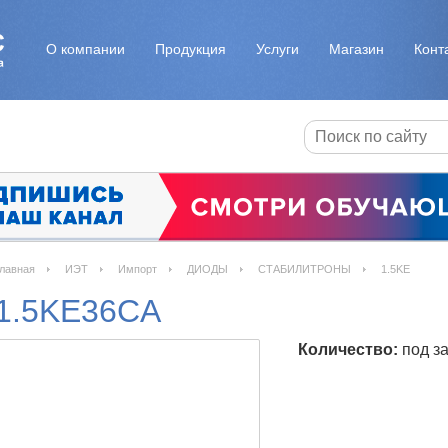
О компании
Продукция
Услуги
Магазин
Конт
лавная
ИЭТ
Импорт
ДИОДЫ
СТАБИЛИТРОНЫ
1.5KE
1.5KE36CA
Количество:
под за