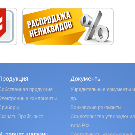
Продукция
Документы
Собственная продукция
Учредительные документы и
Электронные компоненты
др.
Приборы
Банковские реквизиты
Скачать Прайс-лист
Свидетельства утверждения
типа РФ
Интернет-магазин
Сертификаты утверждения