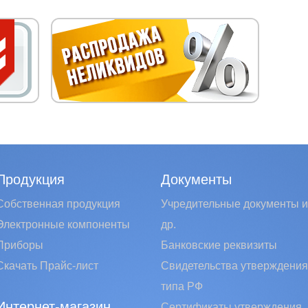
Продукция
Документы
Собственная продукция
Учредительные документы и
Электронные компоненты
др.
Приборы
Банковские реквизиты
Скачать Прайс-лист
Свидетельства утверждения
типа РФ
Интернет-магазин
Сертификаты утверждения