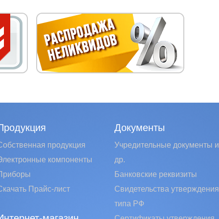
Продукция
Документы
Собственная продукция
Учредительные документы и
Электронные компоненты
др.
Приборы
Банковские реквизиты
Скачать Прайс-лист
Свидетельства утверждения
типа РФ
Интернет-магазин
Сертификаты утверждения