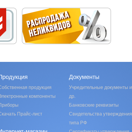
Продукция
Документы
Собственная продукция
Учредительные документы и
Электронные компоненты
др.
Приборы
Банковские реквизиты
Скачать Прайс-лист
Свидетельства утверждения
типа РФ
Интернет-магазин
Сертификаты утверждения