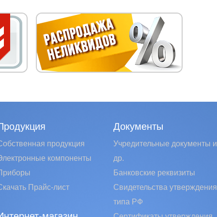
Продукция
Документы
Собственная продукция
Учредительные документы и
Электронные компоненты
др.
Приборы
Банковские реквизиты
Скачать Прайс-лист
Свидетельства утверждения
типа РФ
Интернет-магазин
Сертификаты утверждения