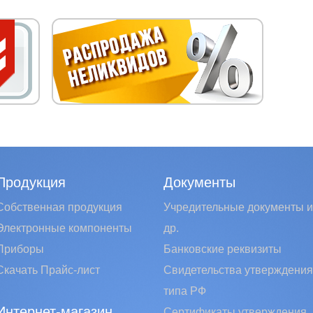
Продукция
Документы
Собственная продукция
Учредительные документы и
Электронные компоненты
др.
Приборы
Банковские реквизиты
Скачать Прайс-лист
Свидетельства утверждения
типа РФ
Интернет-магазин
Сертификаты утверждения