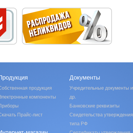
Продукция
Документы
Собственная продукция
Учредительные документы и
Электронные компоненты
др.
Приборы
Банковские реквизиты
Скачать Прайс-лист
Свидетельства утверждения
типа РФ
Интернет-магазин
Сертификаты утверждения