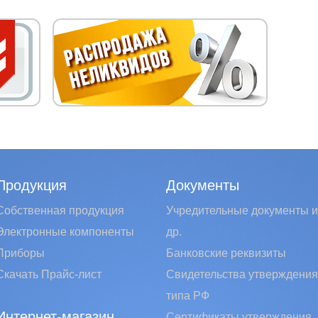
Продукция
Документы
Собственная продукция
Учредительные документы и
Электронные компоненты
др.
Приборы
Банковские реквизиты
Скачать Прайс-лист
Свидетельства утверждения
типа РФ
Интернет-магазин
Сертификаты утверждения