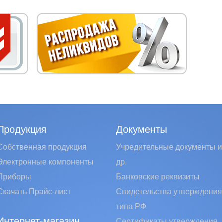
Продукция
Документы
Собственная продукция
Учредительные документы и
Электронные компоненты
др.
Приборы
Банковские реквизиты
Скачать Прайс-лист
Свидетельства утверждения
типа РФ
Интернет-магазин
Сертификаты утверждения