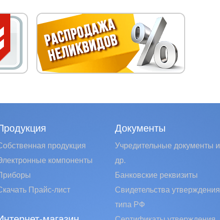
Продукция
Документы
Собственная продукция
Учредительные документы и
Электронные компоненты
др.
Приборы
Банковские реквизиты
Скачать Прайс-лист
Свидетельства утверждения
типа РФ
Интернет-магазин
Сертификаты утверждения