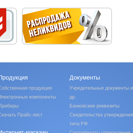
Продукция
Документы
Собственная продукция
Учредительные документы и
Электронные компоненты
др.
Приборы
Банковские реквизиты
Скачать Прайс-лист
Свидетельства утверждения
типа РФ
Интернет-магазин
Сертификаты утверждения