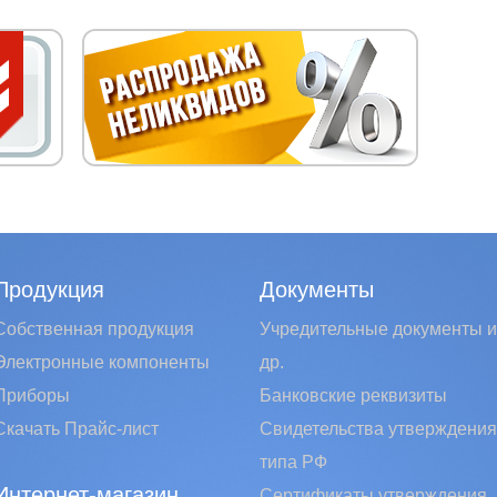
Продукция
Документы
Собственная продукция
Учредительные документы и
Электронные компоненты
др.
Приборы
Банковские реквизиты
Скачать Прайс-лист
Свидетельства утверждения
типа РФ
Интернет-магазин
Сертификаты утверждения