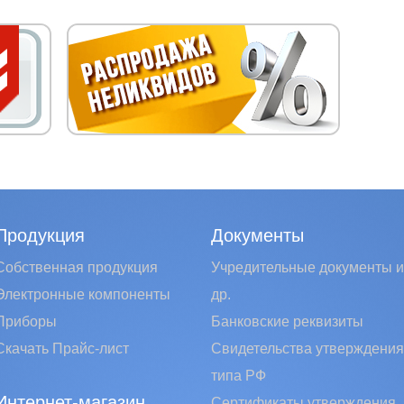
Продукция
Документы
Собственная продукция
Учредительные документы и
Электронные компоненты
др.
Приборы
Банковские реквизиты
Скачать Прайс-лист
Свидетельства утверждения
типа РФ
Интернет-магазин
Сертификаты утверждения