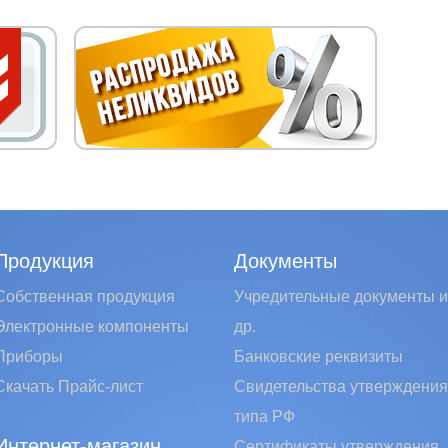
Продукция
Документы
Собственная продукция
Учредительные документы и
Электронные компоненты
др.
Приборы
Банковские реквизиты
Скачать Прайс-лист
Свидетельства утверждения
типа РФ
Интернет-магазин
Сертификаты утверждения