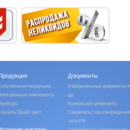
Продукция
Документы
Собственная продукция
Учредительные документы и
Электронные компоненты
др.
Приборы
Банковские реквизиты
Скачать Прайс-лист
Свидетельства утверждения
типа РФ
Интернет-магазин
Сертификаты утверждения