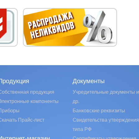
Продукция
Документы
Собственная продукция
Учредительные документы и
Электронные компоненты
др.
Приборы
Банковские реквизиты
Скачать Прайс-лист
Свидетельства утверждения
типа РФ
Интернет-магазин
Сертификаты утверждения