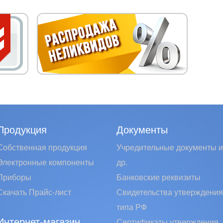
Продукция
Документы
Собственная продукция
Учредительные документы и
Электронные компоненты
др.
Приборы
Банковские реквизиты
Скачать Прайс-лист
Свидетельства утверждения
типа РФ
Интернет-магазин
Сертификаты утверждения