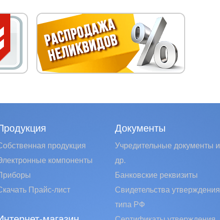
Продукция
Документы
Собственная продукция
Учредительные документы и
Электронные компоненты
др.
Приборы
Банковские реквизиты
Скачать Прайс-лист
Свидетельства утверждения
типа РФ
Интернет-магазин
Сертификаты утверждения