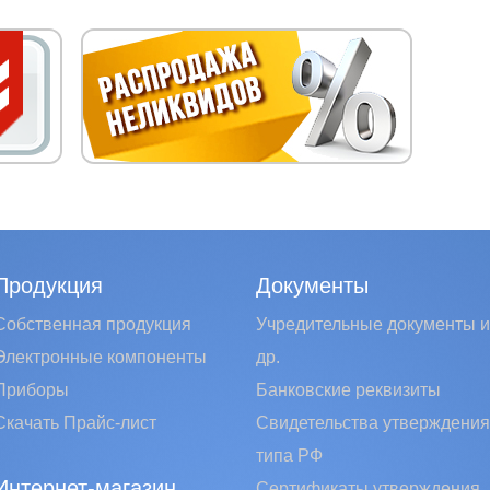
Продукция
Документы
Собственная продукция
Учредительные документы и
Электронные компоненты
др.
Приборы
Банковские реквизиты
Скачать Прайс-лист
Свидетельства утверждения
типа РФ
Интернет-магазин
Сертификаты утверждения